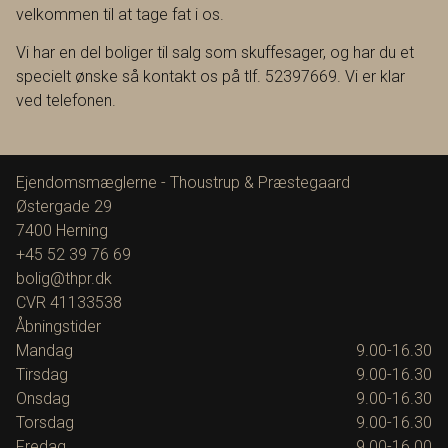
velkommen til at tage fat i os.
Vi har en del boliger til salg som skuffesager, og har du et
specielt ønske så kontakt os på tlf. 52397669. Vi er klar
ved telefonen.
Ejendomsmæglerne - Thoustrup & Præstegaard
Østergade 29
7400
Herning
+45 52 39 76 69
bolig@thpr.dk
CVR
41133538
Åbningstider
Mandag
9.00-16.30
Tirsdag
9.00-16.30
Onsdag
9.00-16.30
Torsdag
9.00-16.30
Fredag
9.00-16.00