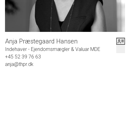
Hvis du kunne have lyst til at se villaen, så ring til os allerede
i dag - vi er klar til at fremvise ejendommen.
Anja Præstegaard Hansen
Indehaver - Ejendomsmægler & Valuar MDE
+45 52 39 76 63
anja@thpr.dk