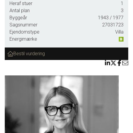
Heraf stuer
1
denne ejendom. Villaen er moderniseret med fokus på
Antal plan
3
kvalitet samt funktionalitet - dette giver i sin helhed et
Byggeår
1943
/ 1977
komfortabelt og indbydende hjem i hjertet af Herning.
Sagsnummer
27031723
Ejendomstype
Villa
Villaen er en smuk rødstensvilla med skiffertag, opført i
Energimærke
1943 og rummer et boligareal på 144 kvm. samt 85 kvm
udgravet og understøbt kælder med gulvvarme. Alt el samt
Bestil vurdering
samtlige rør er udskiftet. Endvidere er der styring af lys i
hele huset, lysdæmper i alle rum samt en sluk-alt-knap. Vola
armatur i begge badeværelser samt køkken. Alle detaljer er
gennemtænkte. Villaen opvarmes med fjernvarme.
INDRETNING: Det første man møder, når man træder ind i
denne fantastiske villa, er en både smuk og elegant entre
med stilfulde klinker samt gulvvarme. Dernæst træder man
ind i hjerterummet. Et lækkert stort køkken/alrum med
mørke egetræslåger fra Designa, som virkelig giver et
stilfuldt look. På køkken øén er der mulighed for at nyde sin
morgenmad med plads til 4 personer. Fra alrummet er der