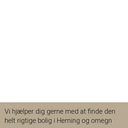
flydebeton. Endnu et godt disponibelt rum med flyde beton.
Flot badeværelse med håndvaskearrangement, bruseniche
og stilfulde klinker. Dejligt vaskerum med bord og vask
samt fast skabe. Viktualierum. Hele kælderen, som er en
lækker tør og anvendelig kælder har skiffer klinker samt
gulvvarme overalt. En drømmekælder for en teenager, eller
et lækket stor hobbyrum eller fitnessrum. Mulighederne er
mange.
Denne villa udstråler fra A til Z, at der virkelig er tænkt over
alle detaljer. Så ønsker du et hjem, som byder på "lidt
ekstra", så er denne villa virkelig et besøg værd.
Vi hjælper dig gerne med at finde den
helt rigtige bolig i Herning og omegn