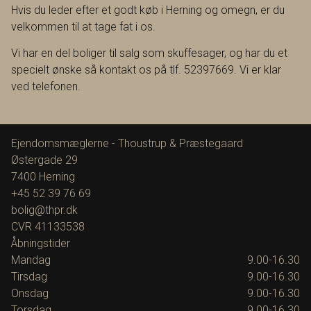
Hvis du leder efter et godt køb i Herning og omegn, er du
velkommen til at tage fat i os.
Vi har en del boliger til salg som skuffesager, og har du et
specielt ønske så kontakt os på tlf. 52397669. Vi er klar
ved telefonen.
Ejendomsmæglerne - Thoustrup & Præstegaard
Østergade 29
7400
Herning
+45 52 39 76 69
bolig@thpr.dk
CVR
41133538
Åbningstider
Mandag
9.00-16.30
Tirsdag
9.00-16.30
Onsdag
9.00-16.30
Torsdag
9.00-16.30