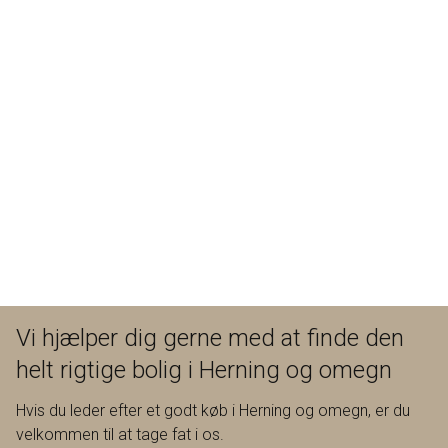
Vi hjælper dig gerne med at finde den
helt rigtige bolig i Herning og omegn
Hvis du leder efter et godt køb i Herning og omegn, er du
velkommen til at tage fat i os.