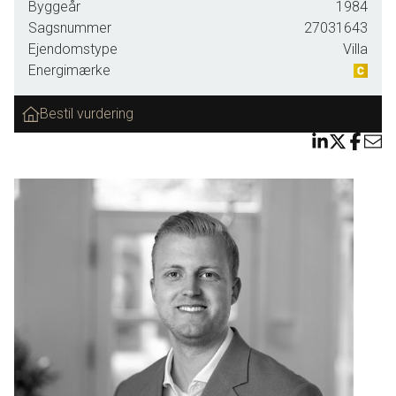
Byggeår
1984
badeværelser og 5 værelser. Der er gulvvarme i hele
Sagsnummer
27031643
stueplan samt på badeværelset på 1 sal.
Ejendomstype
Villa
Energimærke
Den dejlige store have indbyder til leg og aktiviteter for hele
familien, og så kan sommeren nydes på den hyggelig
Bestil vurdering
overdækkede terrasse. Endvidere er der en god garage.
INDRETNING: Den pæne og lyse entre byder dig
velkommen. Herfra er der adgang til et flot badeværelse
med de flotteste fliser i bruseniche samt et
håndvaskearrangement. Et godt værelse med faste skabe.
Fra entreen er der også adgang til husets hjerte nemlig det
store køkken/alrum med åben til en hyggelig pejsestue.
Alrummet er blevet åbnet op så det i dag er et dejligt lyst
rum, med plads til hele familien. Pænt lyst køkken med
hvide fronter samt træbordplade. Hyggelig pejsestue med
åben pejs og udgang til den overdækkede terrasse. Godt
og praktisk bryggers.