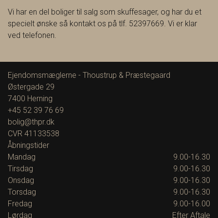
Vi har en del boliger til salg som skuffesager, og har du et
specielt ønske så kontakt os på tlf. 52397669. Vi er klar
ved telefonen.
Ejendomsmæglerne - Thoustrup & Præstegaard
Østergade 29
7400
Herning
+45 52 39 76 69
bolig@thpr.dk
CVR
41133538
Åbningstider
Mandag
9.00-16.30
Tirsdag
9.00-16.30
Onsdag
9.00-16.30
Torsdag
9.00-16.30
Fredag
9.00-16.00
Lørdag
Efter Aftale