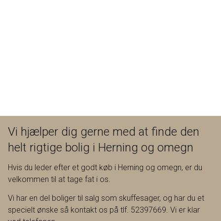
Vi hjælper dig gerne med at finde den
helt rigtige bolig i Herning og omegn
Hvis du leder efter et godt køb i Herning og omegn, er du
velkommen til at tage fat i os.
Vi har en del boliger til salg som skuffesager, og har du et
specielt ønske så kontakt os på tlf. 52397669. Vi er klar