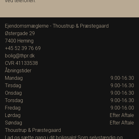
ved telefonen.
Ejendomsmæglerne - Thoustrup & Præstegaard
Østergade 29
7400
Herning
+45 52 39 76 69
bolig@thpr.dk
CVR
41133538
Åbningstider
Mandag
9.00-16.30
Tirsdag
9.00-16.30
Onsdag
9.00-16.30
Torsdag
9.00-16.30
Fredag
9.00-16.00
Lørdag
Efter Aftale
Søndag
Efter Aftale
Thoustrup & Præstegaard
Lad os sætte gang i dit boligsalg! Som selvstændig og