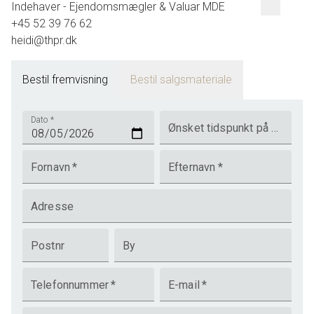
Indehaver - Ejendomsmægler & Valuar MDE
+45 52 39 76 62
heidi@thpr.dk
Bestil fremvisning
Bestil salgsmateriale
Dato
*
Ønsket tidspunkt på dagen
Fornavn
*
Efternavn
*
Adresse
Postnr
By
Telefonnummer
*
E-mail
*