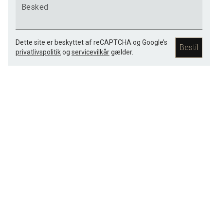
Besked
Dette site er beskyttet af reCAPTCHA og Google’s
Bestil
privatlivspolitik
og
servicevilkår
gælder.