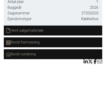
grønne fælles opholdsområder. I første etape opføres fire rækkevillaer.
Antal plan
1
Du kan sætte dit personlige præg på boligen, da du har mulighed for at have
Byggeår
2026
Sagsnummer
27032020
indflydelse på inventarsammensætning og udseende.
Ejendomstype
Rækkehus
• Boligareal 121-146 kvm
Hent salgsmateriale
• Lavt energiforbrug
• Materialer i høj kvalitet
Bestil fremvisning
• Nøglefærdig inkl. have, terrasse, carport og skur
• Indflytning primo 2026.
Bestil vurdering
Betaling sker først ved indflytning, så du kan flytte ind uden bekymringer.