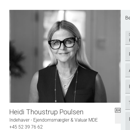
Be
Heidi Thoustrup Poulsen
Indehaver - Ejendomsmægler & Valuar MDE
+45 52 39 76 62