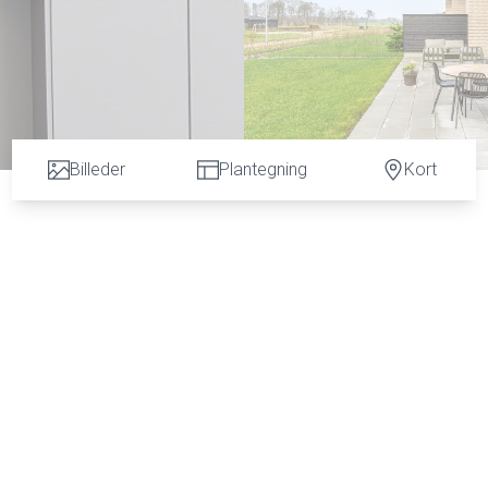
Billeder
Plantegning
Kort
nløsning uden spildplads.
m energivenligt byggeri med god lydisolering og et energiforbrug på et minimum.
ovenlysvinduer og store vinduespartier.
e fælles opholdsområder. I første etape opføres fire rækkevillaer.
e indflydelse på inventarsammensætning og udseende.