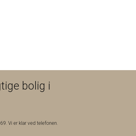
tige bolig i
69. Vi er klar ved telefonen.