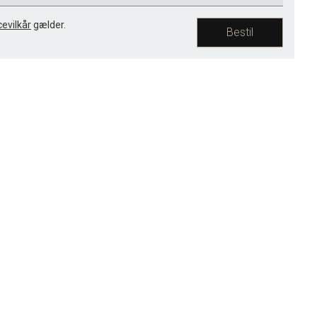
cevilkår
gælder.
Bestil