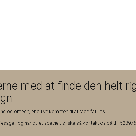
rne med at finde den helt rig
egn
ning og omegn, er du velkommen til at tage fat i os.
ffesager, og har du et specielt ønske så kontakt os på tlf. 523976