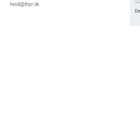
heidi@thpr.dk
De