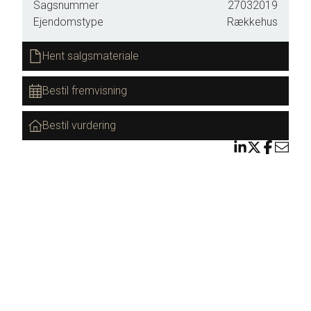
Sagsnummer
27032019
Ejendomstype
Rækkehus
Hent salgsmateriale
Bestil fremvisning
Bestil vurdering