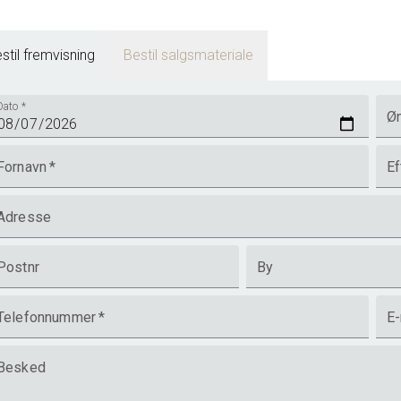
stil fremvisning
Bestil salgsmateriale
Dato
*
Øn
Fornavn
*
Ef
Adresse
Postnr
By
Telefonnummer
*
E-
Besked