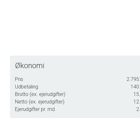
Økonomi
Pris
2.795.
Udbetaling
140.
Brutto (ex. ejerudgifter)
15.
Netto (ex. ejerudgifter)
12.
Ejerudgifter pr. md.
2