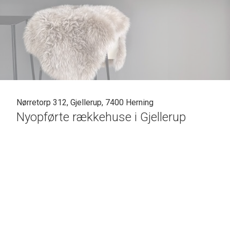
Nørretorp 312, Gjellerup, 7400 Herning
Nyopførte rækkehuse i Gjellerup
På Nørretorp opføres eksklusive rækkevillaer i ét plan med en funktionel pla
Boligerne opføres i høj kvalitet i vedligeholdelsesvenlige materialer og so
Boligerne er indrettet med et stort og lyst køkken/alrum med højt til loftet, 
Rækkehusene er beliggende ud mod grønne marker og de omkringliggende grønn
Du kan sætte dit personlige præg på boligen, da du har mulighed for at hav
• Boligareal 121-146 kvm
• Lavt energiforbrug