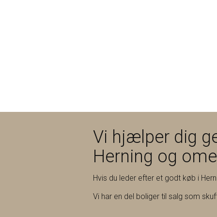
Vi hjælper dig ge
Herning og om
Hvis du leder efter et godt køb i Her
Vi har en del boliger til salg som sku