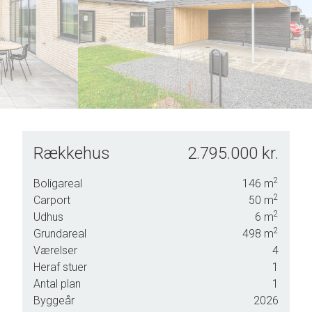
8
9
Rækkehus
2.795.000 kr.
2
Boligareal
146
m
2
Carport
50
m
2
Udhus
6
m
2
Grundareal
498
m
Værelser
4
Heraf stuer
1
Antal plan
1
Byggeår
2026