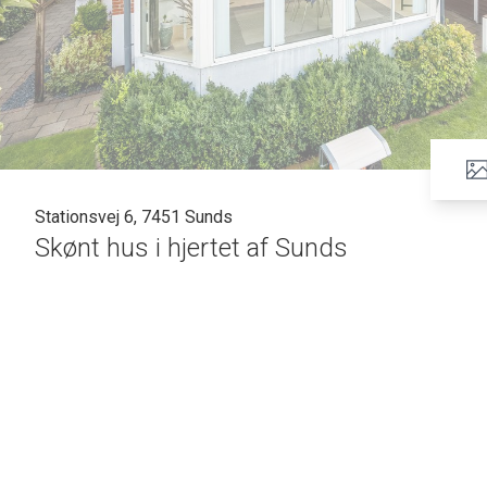
Stationsvej 6, 7451 Sunds
Skønt hus i hjertet af Sunds
Lige i hjertet af Sunds finder du denne skønne villa, som m
en skøn bolig, som er lige til at flytte ind i. Villaen er løbe
der lagt nyt tag på og lavet vedligeholdelsesfrie inddækning
carport og redskabsrum. Haven er dejlig lukket med nogle s
INDRETNING:
Villaen byder på et dejlig lyst køkken/alrum, hvor der fra al