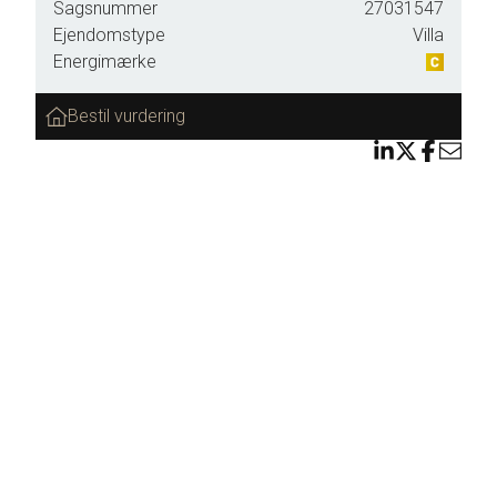
Sagsnummer
27031547
l
Ejendomstype
Villa
de i
Energimærke
Bestil vurdering
r der