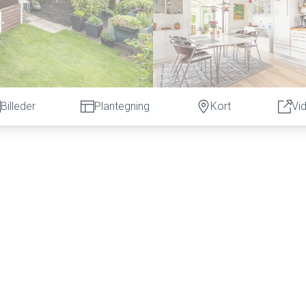
Billeder
Plantegning
Kort
Vi
ed sine 101 etagemeter fordelt på henholdsvis stueplan og kælder
nde vedligeholdt og istandsat og havestuen er lavet i 2015 og i 202
er i eternit. Til villaen hører også den skønneste havestue samt e
olrige kroge, hvor man kan nyde en lun kop kaffe.
rummet er åbent ind til stuen. Det er derfor nemt at dække op, og