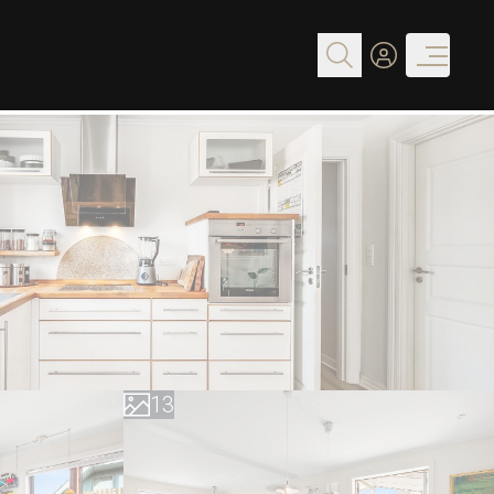
0
1
0
2
1
3
2
4
3
5
4
6