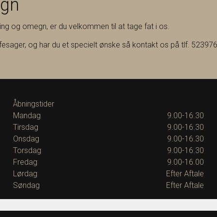
egn
ning og omegn, er du velkommen til at tage fat i os.
ffesager, og har du et specielt ønske så kontakt os på tlf. 523976
Åbningstider
Mandag
9.00-16.30
Tirsdag
9.00-16.30
Onsdag
9.00-16.30
Torsdag
9.00-16.30
Fredag
9.00-16.00
Lørdag
Efter Aftale
Søndag
Efter Aftale