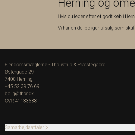
Herning og om
Hvis du leder efter et godt køb i Her
Vi har en del boliger til salg som sku
Ejendomsmæglerne - Thoustrup & Præstegaard
Østergade 29
7400
Herning
+45 52 39 76 69
bolig@thpr.dk
CVR
41133538
Samarbejdsaftaler