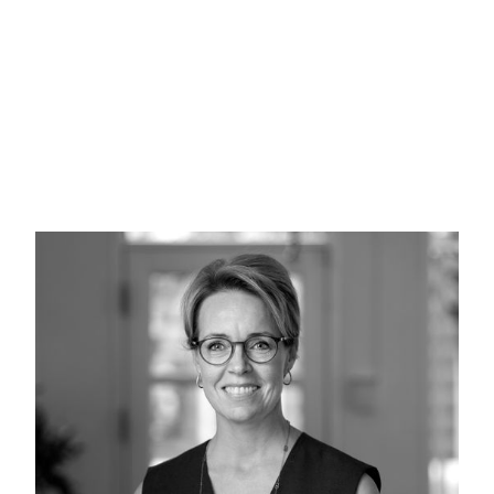
hvis man har mange gæster, så er der plads til alle. Stuen er 
hygge om TV og en god film. Fra alrummet er der udgang til 
den hyggelige have. Derudover er der et stort soveværels
I villaens kælderetage er der er rigtig godt og anvendeligt
direkte opgang til haven.
Hvis denne villa kunne være noget for dig, så ring til os alle