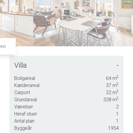
5
7
6
8
7
9
8
9
deo
Villa
-
 er
2
Boligareal
64
m
1 er
2
Kælderareal
37
m
n
2
Carport
22
m
2
Grundareal
328
m
Værelser
2
Heraf stuer
1
Antal plan
1
Byggeår
1954
så