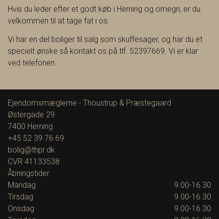
Hvis du leder efter et godt køb i Herning og omegn, er du
velkommen til at tage fat i os.
Vi har en del boliger til salg som skuffesager, og har du et
specielt ønske så kontakt os på tlf. 52397669. Vi er klar
ved telefonen.
Ejendomsmæglerne - Thoustrup & Præstegaard
Østergade 29
7400
Herning
+45 52 39 76 69
bolig@thpr.dk
CVR
41133538
Åbningstider
Mandag
9.00-16.30
Tirsdag
9.00-16.30
Onsdag
9.00-16.30