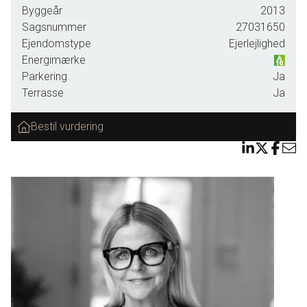
Byggeår
2013
gårdhavemiljø med plads til både loungemøbler og
Sagsnummer
27031650
spisebordsarrangement samt masser af blomsterkrukker.
Ejendomstype
Ejerlejlighed
Terrassen, som er sydvendt, byder ligeledes på en dejlig
Energimærke
stor markise.
Parkering
Ja
Terrasse
Ja
Det første man møder, når man træder ind i denne lejlighed
Bestil vurdering
er et flot lyst køkken/alrum med hvide fronter i åben
forbindelse med dejlig lys stue med udgang til den store
terrasse. Lejligheden har store vinduespartier, som giver et
helt fantastisk smukt lysindfald fra alle vinkler. Soveværelse
med direkte adgang til walk-in, som ligeledes har udgang til
terrassen. Flot badeværelse med håndvaskearrngement,
bruseniche, vaskesøjle samt klinker. Værelse med 2 faste
skabe.
Hele lejligheden har flotte trægulve, ligesom den opvarmes