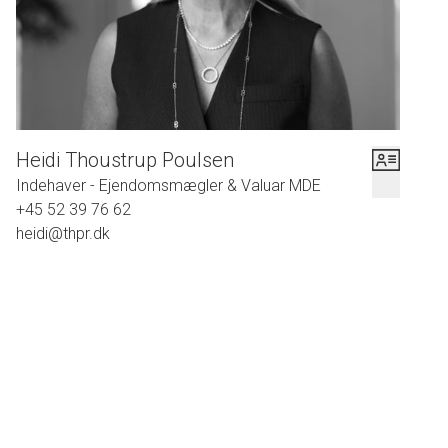
med gulvvarme. Endvidere medfølger der p-plads bag ved
lejligheden samt et redskabsrum.
Så ønsker du at bo lige i hjertet af Herning, så har du en helt
enestående chance for at bliver ejer af denne fantastisk
Heidi Thoustrup Poulsen
lejlighed.
Indehaver - Ejendomsmægler & Valuar MDE
+45 52 39 76 62
heidi@thpr.dk